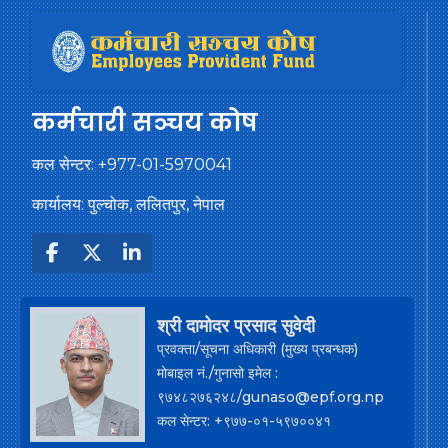
कर्मचारी सञ्चय कोष
कल सेन्टर:
+977-01-5970041
कार्यालय: पुल्चोक, ललितपुर, नेपाल
श्री दामोदर प्रसाद सुवेदी
प्रवक्ता/सूचना अधिकारी (मुख्य प्रबन्धक)
मोबाइल नं./गुनासो इमेल :
९७४८२७६२४८/gunaso@epf.org.np
कल सेन्टर: +९७७-०१-५९७००४१