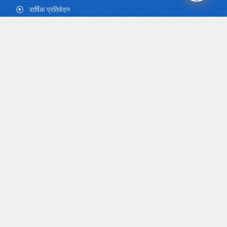
वार्षिक प्रतिवेदन
ई-न्युजलेटर
कोष पत्रिका
चिकित्सा सहायता
ग्यालेरी
फारम-डाउनलोड
पाठ्यक्रम
योगदानकर्ता जानकारी
पेन्सन र उपदान
विशेष सापटी
शैक्षिक सापटी