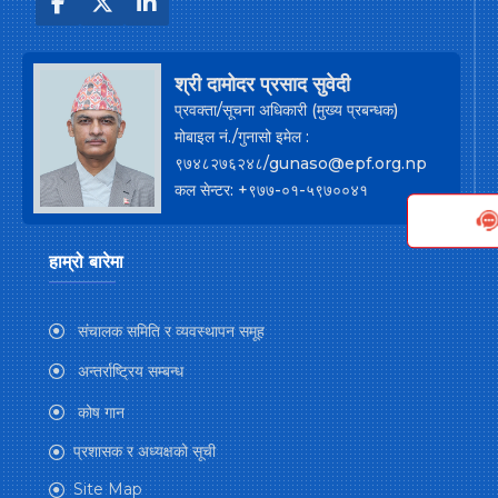
श्री दामोदर प्रसाद सुवेदी
प्रवक्ता/सूचना अधिकारी (मुख्य प्रबन्धक)
मोबाइल नं./गुनासो इमेल :
९७४८२७६२४८/gunaso@epf.org.np
कल सेन्टर: +९७७-०१-५९७००४१
हाम्रो बारेमा
संचालक समिति र व्यवस्थापन समूह
अन्तर्राष्ट्रिय सम्बन्ध
कोष गान
प्रशासक र अध्यक्षको सूची
Site Map