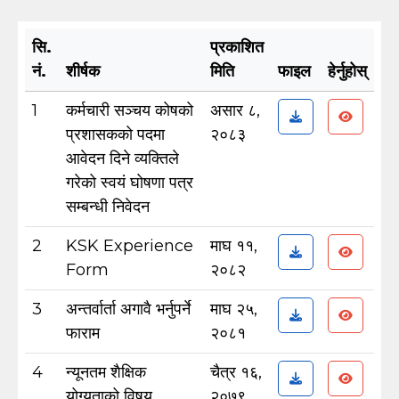
सि.
प्रकाशित
नं.
शीर्षक
मिति
फाइल
हेर्नुहोस्
1
कर्मचारी सञ्चय कोषको
असार ८,
प्रशासकको पदमा
२०८३
आवेदन दिने व्यक्तिले
गरेको स्वयं घोषणा पत्र
सम्बन्धी निवेदन
2
KSK Experience
माघ ११,
Form
२०८२
3
अन्तर्वार्ता अगावै भर्नुपर्ने
माघ २५,
फाराम
२०८१
4
न्यूनतम शैक्षिक
चैत्र १६,
योग्यताको विषय
२०७९