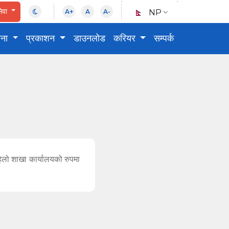
ेवा
NP
A+
A
A-
चना
प्रकाशन
डाउनलोड
करियर
सम्पर्क
हिलो शाखा कार्यालयको रुपमा