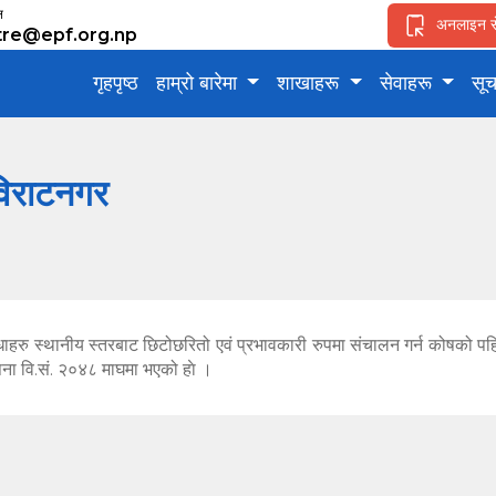
ल
अनलाइन स
tre@epf.org.np
गृहपृष्ठ
हाम्रो बारेमा
शाखाहरू
सेवाहरू
सू
विराटनगर
ुविधाहरु स्थानीय स्तरबाट छिटोछरितो एवं प्रभावकारी रुपमा संचालन गर्न कोषको प
ना वि.सं. २०४८ माघमा भएको हाे ।