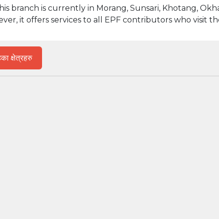
 this branch is currently in Morang, Sunsari, Khotang, O
, it offers services to all EPF contributors who visit the
ा क्षेत्रहरु