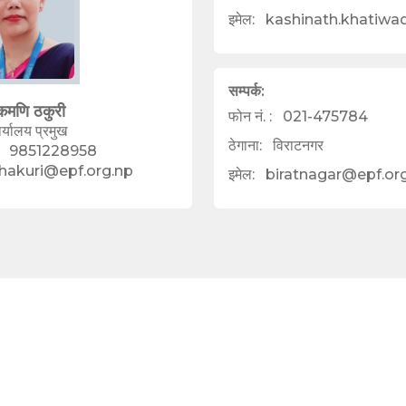
इमेल:
kashinath.khatiwa
सम्पर्क:
ुकमणि ठकुरी
फोन नं. :
021-475784
र्यालय प्रमुख
ठेगाना:
विराटनगर
9851228958
hakuri@epf.org.np
इमेल:
biratnagar@epf.or