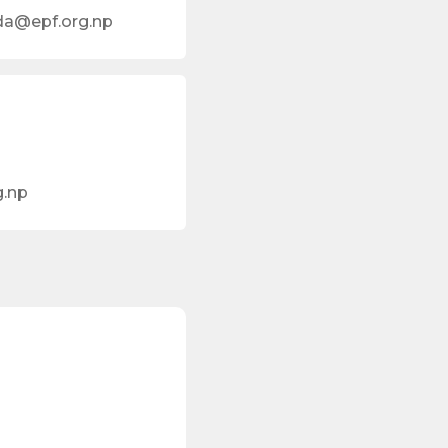
da@epf.org.np
g.np