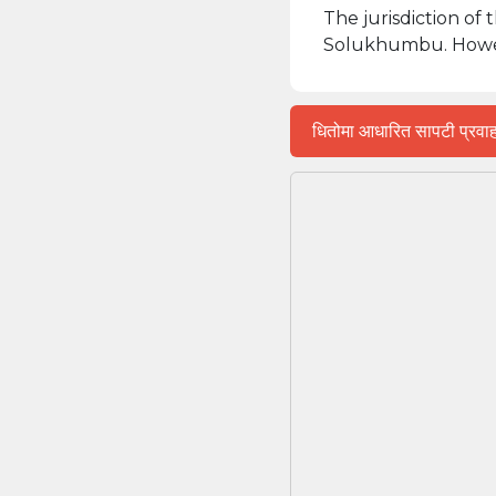
The jurisdiction of
Solukhumbu. However
धितोमा आधारित सापटी प्रवाहक