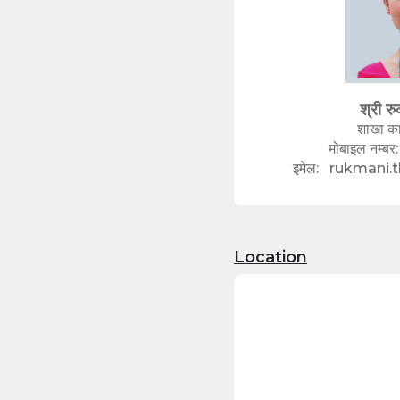
श्री र
शाखा का
मोबाइल नम्बर:
इमेल:
rukmani.t
Location