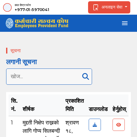
कल सेन्टर फोन
अनलाइन सेवा
+977-01-5970041
menu
सूचना
लगानी सूचना
सि.
प्रकाशित
नं.
शीर्षक
मिति
डाउनलोड
हेर्नुहोस्
1
मुद्दती निक्षेप राख्नको
श्रावण
लागि गोप्य सिलबन्दी
१८,