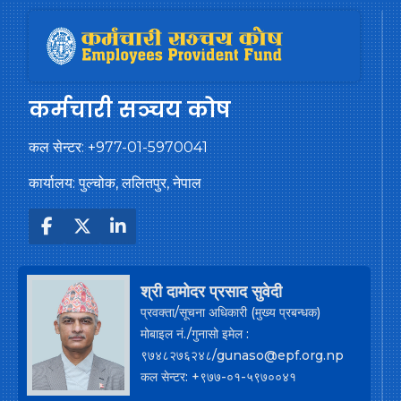
कर्मचारी सञ्चय कोष
कल सेन्टर:
+977-01-5970041
कार्यालय: पुल्चोक, ललितपुर, नेपाल
श्री दामोदर प्रसाद सुवेदी
प्रवक्ता/सूचना अधिकारी (मुख्य प्रबन्धक)
मोबाइल नं./गुनासो इमेल :
९७४८२७६२४८/gunaso@epf.org.np
कल सेन्टर: +९७७-०१-५९७००४१