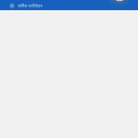
वार्षिक प्रतिवेदन
ई-न्युजलेटर
कोष पत्रिका
चिकित्सा सहायता
ग्यालेरी
फारम-डाउनलोड
पाठ्यक्रम
योगदानकर्ता जानकारी
पेन्सन र उपदान
विशेष सापटी
शैक्षिक सापटी