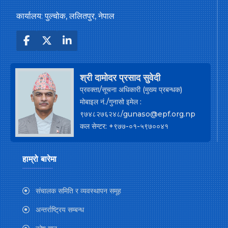
कार्यालय: पुल्चोक, ललितपुर, नेपाल
श्री दामोदर प्रसाद सुवेदी
प्रवक्ता/सूचना अधिकारी (मुख्य प्रबन्धक)
मोबाइल नं./गुनासो इमेल :
९७४८२७६२४८/gunaso@epf.org.np
कल सेन्टर: +९७७-०१-५९७००४१
हाम्रो बारेमा
संचालक समिति र व्यवस्थापन समूह
अन्तर्राष्ट्रिय सम्बन्ध