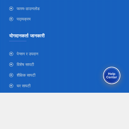
फारम-डाउनलोड
पाठ्यक्रम
योगदानकर्ता जानकारी
पेन्सन र उपदान
विशेष सापटी
शैक्षिक सापटी
घर सापटी
सरल सापटी
घर मर्मत सापटी
सुत्केरी तथा शिशु स्याहार योजना
काजकिरिया अनुदान योजना