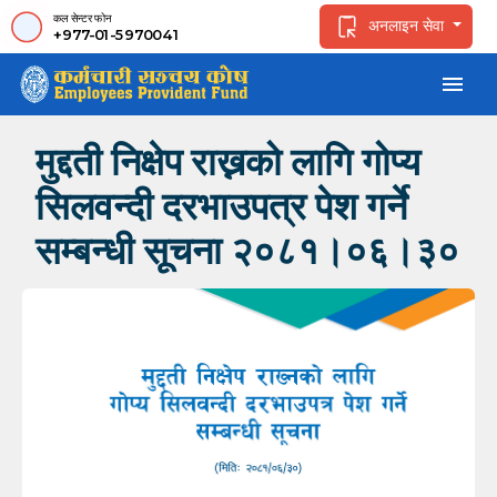
कल सेन्टर फोन
अनलाइन सेवा
+977-01-5970041
menu
मुद्दती निक्षेप राख्नको लागि गोप्य
सिलवन्दी दरभाउपत्र पेश गर्ने
सम्बन्धी सूचना २०८१।०६।३०