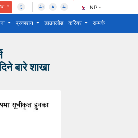
ेवा
NP
A+
A
A-
चना
प्रकाशन
डाउनलोड
करियर
सम्पर्क
न
िने बारे शाखा