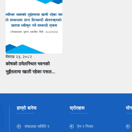
बैशाख २३, २०८२
कोषको ठमेलस्थित भवनको
भुईंतलामा खाली रहेका पसल
एकाईहरु भाडामा दिने सम्बन्धमा
प्राप्त सिलबन्दी बोलपत्रहरुको
आधारभूत प्रस्ताव स्वीकृत गर्ने
सम्बन्धी सूचना
हाम्रो बारेमा
स्रोतहरू
योग
संचालक समिति र
ऐन र नियम