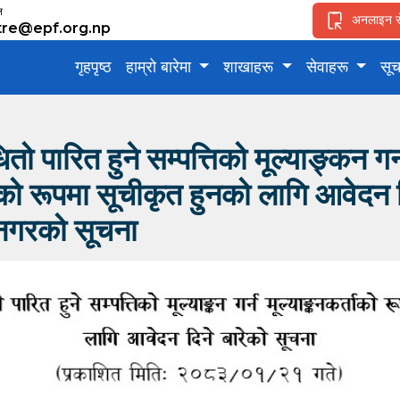
ल
अनलाइन स
tre@epf.org.np
गृहपृष्ठ
हाम्रो बारेमा
शाखाहरू
सेवाहरू
सू
ो पारित हुने सम्पत्तिको मूल्याङ्कन गर्
ाको रूपमा सूचीकृत हुनको लागि आवेदन द
टनगरको सूचना