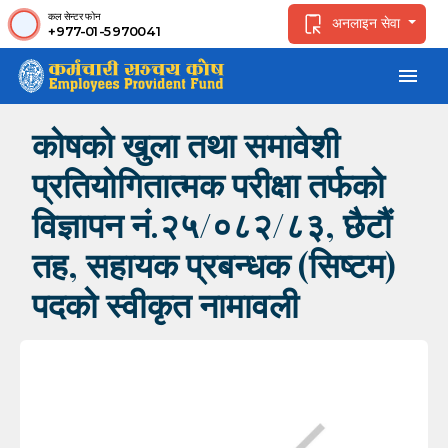
कल सेन्टर फोन
अनलाइन सेवा
+977-01-5970041
menu
कोषको खुला तथा समावेशी
प्रतियोगितात्मक परीक्षा तर्फको
विज्ञापन नं.२५/०८२/८३, छैटौं
तह, सहायक प्रबन्धक (सिष्टम)
पदको स्वीकृत नामावली