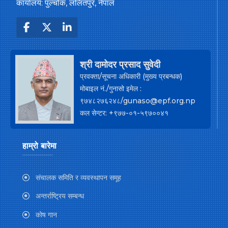
कार्यालय: पुल्चोक, ललितपुर, नेपाल
श्री दामोदर प्रसाद सुवेदी
प्रवक्ता/सूचना अधिकारी (मुख्य प्रबन्धक)
मोबाइल नं./गुनासो इमेल :
९७४८२७६२४८/gunaso@epf.org.np
कल सेन्टर: +९७७-०१-५९७००४१
हाम्रो बारेमा
संचालक समिति र व्यवस्थापन समूह
अन्तर्राष्ट्रिय सम्बन्ध
कोष गान