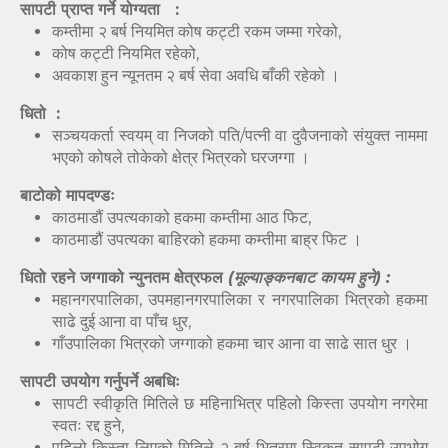
सापटी प्राप्त गर्ने योग्यता :
कम्तीमा २ बर्ष नियमित कोष कट्टी रकम जम्मा गरेको,
कोष कट्टी नियमित रहेको,
अवकाश हुन न्यूनतम २ बर्ष सेवा अवधि बाँकी रहेको ।
धितो :
सञ्चयकर्ता स्वयम् वा निजको पति/पत्नी वा दुवैजनाको संयुक्त नाममा
भएको कोषले तोकेको क्षेत्र भित्रको घरजग्गा ।
बाटोको मापदण्डः
काठमाडौं उपत्यकाको हकमा कम्तीमा आठ फिट,
काठमाडौं उपत्यका बाहिरको हकमा कम्तीमा बाह्र फिट ।
धितो रहने जग्गाको न्युनतम क्षेत्रफल
(मूल्याङ्कनबाट कायम हुने) :
महानगरपालिका, उपमहानगरपालिका र नगरपालिका भित्रको हकमा
साढे दुई आना वा पाँच धुर,
गाँउपालिका भित्रको जग्गाको हकमा चार आना वा साढे सात धुर ।
सापटी उपयोग गर्नुपर्ने अबधिः
सापटी स्वीकृति मितिले छ महिनाभित्र पहिलो किस्ता उपयोग नगरेमा
स्वतः रद्द हुने,
पहिलो किस्ता लिएको मितिले २ बर्ष भित्रमा स्विकृत सापटी उपभोग