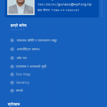
९७४८२७६२४८/gunaso@epf.org.np
कल सेन्टर: +९७७-०१-५९७००४१
हाम्रो बारेमा
संचालक समिति र व्यवस्थापन समूह
अन्तर्राष्ट्रिय सम्बन्ध
कोष गान
प्रशासक र अध्यक्षको सूची
Site Map
Vacancy
सम्पर्क
स्रोतहरू