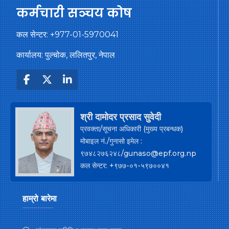
कर्मचारी सञ्चय कोष
कल सेन्टर:
+977-01-5970041
कार्यालय: पुल्चोक, ललितपुर, नेपाल
श्री दामोदर प्रसाद सुवेदी
प्रवक्ता/सूचना अधिकारी (मुख्य प्रबन्धक)
मोबाइल नं./गुनासो इमेल :
९७४८२७६२४८/gunaso@epf.org.np
कल सेन्टर: +९७७-०१-५९७००४१
हाम्रो बारेमा