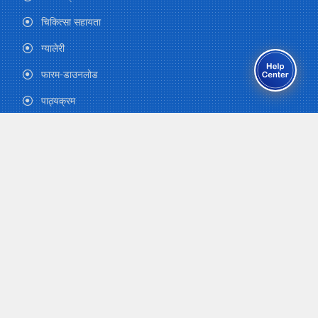
चिकित्सा सहायता
ग्यालेरी
फारम-डाउनलोड
पाठ्यक्रम
योगदानकर्ता जानकारी
पेन्सन र उपदान
विशेष सापटी
शैक्षिक सापटी
घर सापटी
सरल सापटी
घर मर्मत सापटी