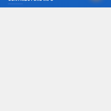
Pension and Gratuity
Special Loan
Education Loan
Home Loan
Easy Loan
House Maintenance Loan
Maternity and Child Care
Funeral Grant
Health Care Plan
QUICK LINKS