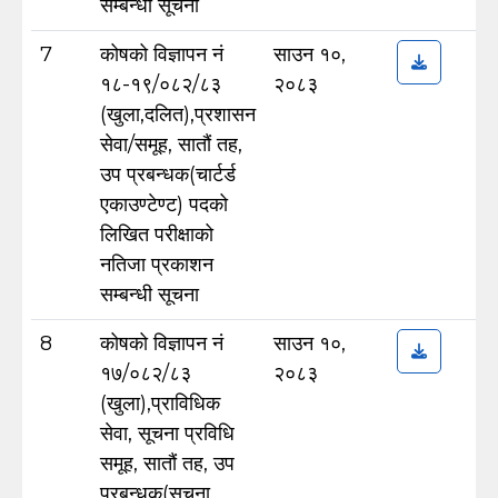
सम्बन्धी सूचना
7
कोषको विज्ञापन नं
साउन १०,
१८-१९/०८२/८३
२०८३
(खुला,दलित),प्रशासन
सेवा/समूह, सातौं तह,
उप प्रबन्धक(चार्टर्ड
एकाउण्टेण्ट) पदको
लिखित परीक्षाको
नतिजा प्रकाशन
सम्बन्धी सूचना
8
कोषको विज्ञापन नं
साउन १०,
१७/०८२/८३
२०८३
(खुला),प्राविधिक
सेवा, सूचना प्रविधि
समूह, सातौं तह, उप
प्रबन्धक(सूचना