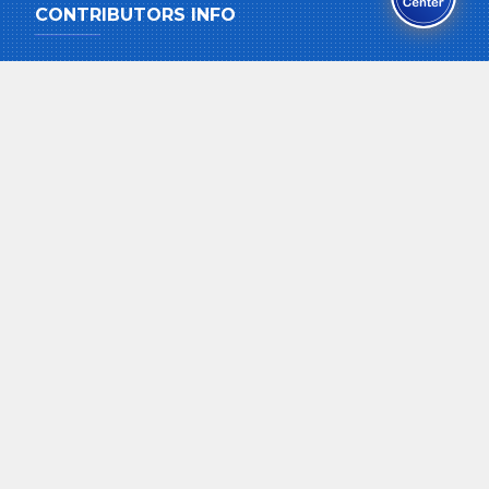
CONTRIBUTORS INFO
Pension and Gratuity
Special Loan
Education Loan
Home Loan
Easy Loan
House Maintenance Loan
Maternity and Child Care
Funeral Grant
Health Care Plan
QUICK LINKS