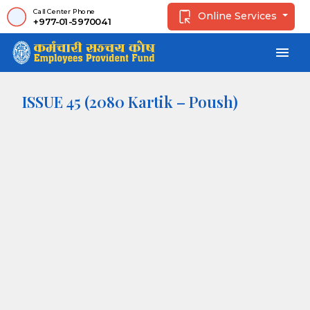
Call Center Phone
Online Services
+977-01-5970041
menu
ISSUE 45 (2080 Kartik – Poush)