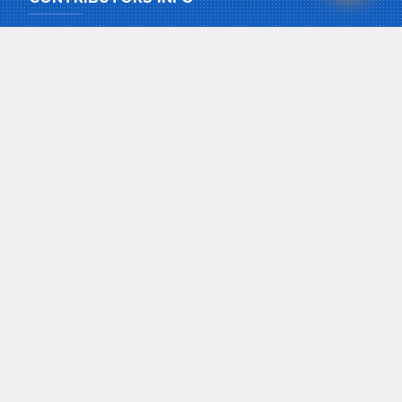
Pension and Gratuity
Special Loan
Education Loan
Home Loan
Easy Loan
House Maintenance Loan
Maternity and Child Care
Funeral Grant
Health Care Plan
QUICK LINKS