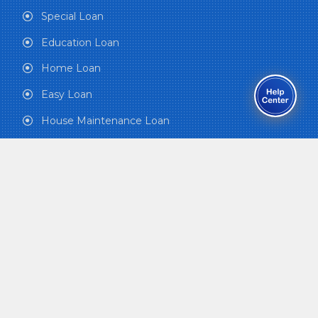
Special Loan
Education Loan
Home Loan
Easy Loan
House Maintenance Loan
Maternity and Child Care
Funeral Grant
Health Care Plan
QUICK LINKS
Office of the Prime Minister and Council of
Ministers