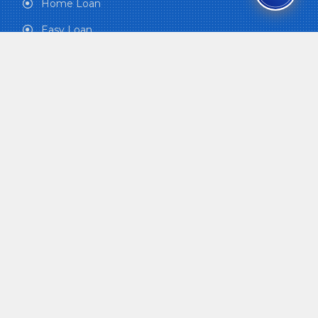
Home Loan
Easy Loan
House Maintenance Loan
Maternity and Child Care
Funeral Grant
Health Care Plan
QUICK LINKS
Office of the Prime Minister and Council of
Ministers
Ministry of Finance
Office of the Auditor General
Nepal Law Commission