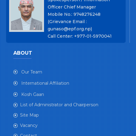
Officer Chief Manager
Mobile No.: 9748276248
(Grievance Email :
gunaso@epf.org.np)
Call Center: +977-01-5970041
ABOUT
Our Team
International Affiliation
Kosh Gaan
List of Administrator and Chairperson
Site Map
Vacancy
Contact