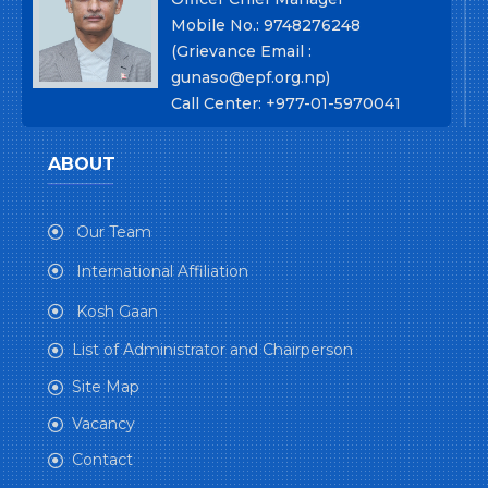
Mobile No.: 9748276248
(Grievance Email :
gunaso@epf.org.np)
Call Center: +977-01-5970041
ABOUT
Our Team
International Affiliation
Kosh Gaan
List of Administrator and Chairperson
Site Map
Vacancy
Contact