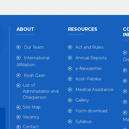
एकाईहरु भाडामा दिने सम्बन्धमा
प्राप्त सिलबन्दी बोलपत्रहरुको
आधारभूत प्रस्ताव स्वीकृत गर्ने
सम्बन्धी सूचना
ABOUT
RESOURCES
C
IN
Our Team
Act and Rules
International
Annual Reports
Gra
Affiliation
e-Newsletter
Kosh Gaan
Kosh Patrika
List of
Medical Assistance
Administrator and
Chairperson
Gallery
Site Map
Form-download
Vacancy
Ma
Syllabus
Contact