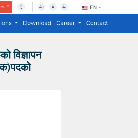
ces
EN
A+
A
A-
tions
Download
Career
Contact
को विज्ञापन
ेषक)पदको