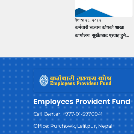
बैशाख २६, २०८२
कर्मचारी सञ्चय कोषको शाखा
कार्यालय, सुर्खेतबाट प्रवाह हुने
धितोमा आधारित कर्जाको लागि पेश
हुने अचल सम्पत्तिको मूल्यांकन गर्न
मूल्यांकनकर्तामा सूचीकरण हुन
फर्म÷कम्पनीलाई आवेदन पेश गर्ने
सम्बन्धी सूचना
Employees Provident Fund
Call Center:
+977-01-5970041
Office: Pulchowk, Lalitpur, Nepal