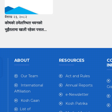
बैशाख २३, २०८२
कोषको ठमेलस्थित भवनको
भुईंतलामा खाली रहेका पसल
एकाईहरु भाडामा दिने सम्बन्धमा
प्राप्त सिलबन्दी बोलपत्रहरुको
आधारभूत प्रस्ताव स्वीकृत गर्ने
सम्बन्धी सूचना
ABOUT
RESOURCES
C
IN
Our Team
Act and Rules
International
Annual Reports
Gra
Affiliation
e-Newsletter
Kosh Gaan
Kosh Patrika
List of