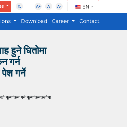
ces
EN
A+
A
A-
tions
Download
Career
Contact
ाह हुने धितोमा
न गर्न
ेश गर्ने