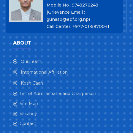
Mobile No.: 9748276248
(Grievance Email :
gunaso@epf.org.np)
Call Center: +977-01-5970041
ABOUT
Our Team
International Affiliation
Kosh Gaan
List of Administrator and Chairperson
Site Map
Vacancy
Contact