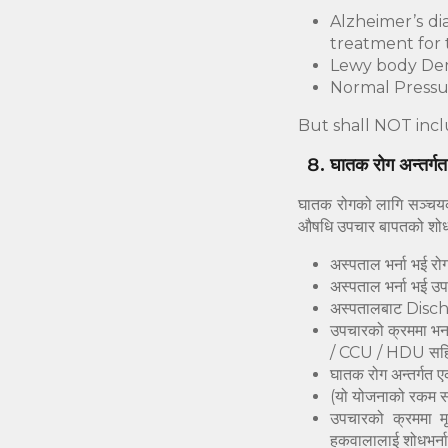
Alzheimer’s di
treatment for
Lewy body De
Normal Pressu
But shall NOT inc
घातक रोग अन्तर्ग
घातक रोगको लागि सञ्चयकर्
औषधि उपचार बापतको शोधभर
अस्पताल भर्ना भई रो
अस्पताल भर्ना भई उप
अस्पतालबाट Discha
उपचारको क्रममा भर
/ CCU / HDU सहित V
घातक रोग अन्तर्गत एक
(यो योजनाको रकम स
उपचारको क्रममा म
हकवालालाई शोधभर्न