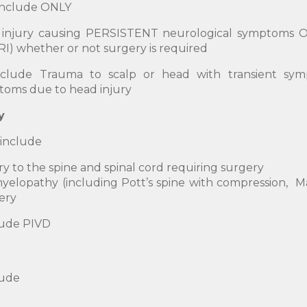
l include ONLY
njury causing PERSISTENT neurological symptoms OR
I) whether or not surgery is required
clude Trauma to scalp or head with transient sy
toms due to head injury
y
l include
ry to the spine and spinal cord requiring surgery
elopathy (including Pott’s spine with compression, Ma
ery
lude PIVD
clude