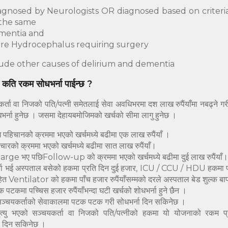
agnosed by Neurologists OR diagnosed based on criteri
 the same
mentia and
re Hydrocephalus requiring surgery
lude other causes of delirium and dementia
त कति रकम सोधभर्ना पाईन्छ ?
ता वा निजको पति/पत्नी समेतलाई सेवा अवधिभरमा दश लाख रुपैंयाँमा नबढ्ने गर
्ना हुनेछ । जसमा देहायबमोजिमको खर्चको सीमा लागु हुनेछ ।
ग पहिचानको क्रममा भएको खर्चमध्ये बढीमा एक लाख रुपैंयाँ ।
चारको क्रममा भएको खर्चमध्ये बढीमा सात लाख रुपैंयाँ।
rge भए पछिFollow-up को क्रममा भएको खर्चमध्ये बढीमा दुई लाख रुपैंयाँ।
्ना भई अस्पताल बसेको हकमा प्रति दिन दुई हजार, ICU / CCU / HDU हकमा 
entilator को हकमा पाँच हजार रुपैंयाँसम्मको दरले अस्पताल बेड शुल्क बापत
 पटकमा पच्चिस हजार रुपैंयाँभन्दा घटी खर्चको शोधभर्ना हुने छैन ।
ञ्चयकर्ताको सेवाकालमा पटक पटक गरी सोधभर्ना दिन सकिनेछ ।
ृत्यु भएको सञ्चयकर्ता वा निजको पति/पत्नीको हकमा यो योजनाको रकम 
ा दिन सकिनेछ ।