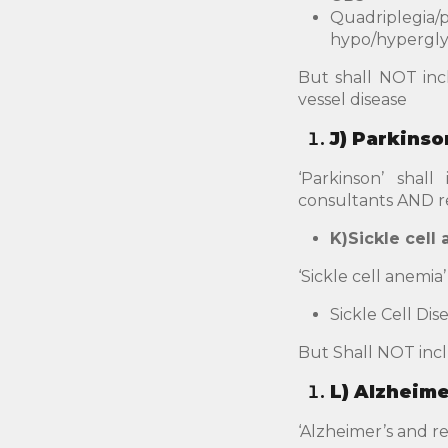
Quadriplegia/p
hypo/hypergly
But shall NOT incl
vessel disease
J)
Parkinso
‘Parkinson’ shall
consultants AND r
K)
Sickle
cell 
‘Sickle cell anemia
Sickle Cell Dis
But Shall NOT inclu
L)
Alzheime
‘Alzheimer’s and re