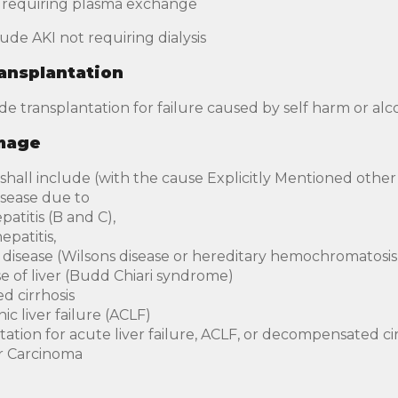
n requiring plasma exchange
ude AKI not requiring dialysis
ansplantation
de transplantation for failure caused by self harm or alc
 damage
 shall include (with the cause Explicitly Mentioned other
isease due to
patitis (B and C),
patitis,
r disease (Wilsons disease or hereditary hemochromatosis
se of liver (Budd Chiari syndrome)
 cirrhosis
c liver failure (ACLF)
tation for acute liver failure, ACLF, or decompensated ci
r Carcinoma