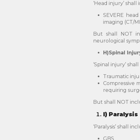
‘Head injury’ shal
SEVERE head i
imaging (CT/MR
But shall NOT in
neurological symp
H)
Spinal Injur
‘Spinal injury’ shal
Traumatic inju
Compressive my
requiring surg
But shall NOT inc
I)
Paralysis
‘Paralysis’ shall in
GBS