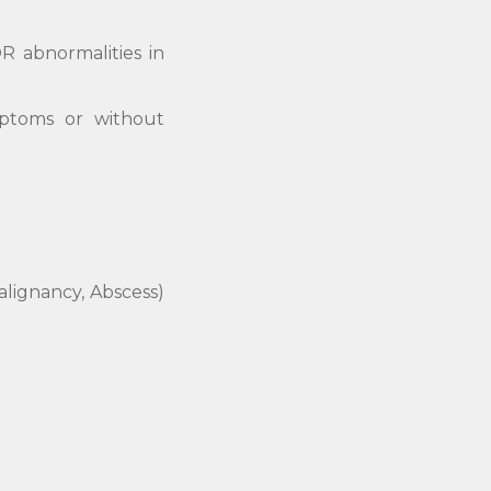
 abnormalities in
mptoms or without
lignancy, Abscess)