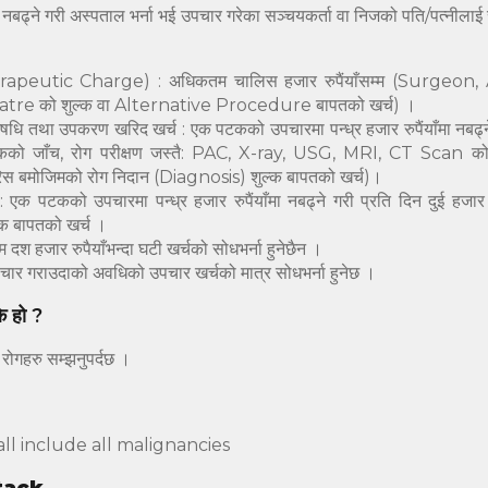
 नबढ्ने गरी अस्पताल भर्ना भई उपचार गरेका सञ्चयकर्ता वा निजको पति/पत्नील
erapeutic Charge) : अधिकतम चालिस हजार रुपैंयाँसम्म (Surgeon, 
re को शुल्क वा Alternative Procedure बापतको खर्च) ।
 औषधि तथा उपकरण खरिद खर्च : एक पटकको उपचारमा पन्ध्र हजार रुपैंयाँमा नब
कित्सकको जाँच, रोग परीक्षण जस्तै: PAC, X-ray, USG, MRI, CT Scan 
स बमोजिमको रोग निदान (Diagnosis) शुल्क बापतको खर्च)।
: एक पटकको उपचारमा पन्ध्र हजार रुपैंयाँमा नबढ्ने गरी प्रति दिन दुई हजार 
ुल्क बापतको खर्च ।
 दश हजार रुपैयाँभन्दा घटी खर्चको सोधभर्ना हुनेछैन ।
पचार गराउदाको अवधिको उपचार खर्चको मात्र सोधभर्ना हुनेछ ।
े हो ?
रोगहरु सम्झनुपर्दछ ।
all include all malignancies