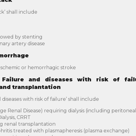
tack
ck’ shall include
lowed by stenting
ary artery disease
emorrhage
 ischemic or hemorrhagic stroke
Failure and diseases with risk of fail
and transplantation
diseases with risk of failure’ shall include
 Renal Disease) requiring dialysis (including peritoneal 
ialysis, CRRT
g renal transplantation
ritis treated with plasmapheresis (plasma exchange)