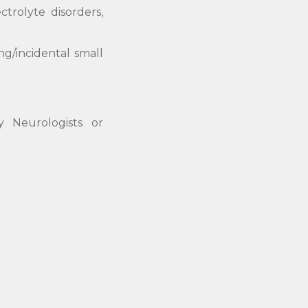
ctrolyte disorders,
ng/incidental small
by Neurologists or