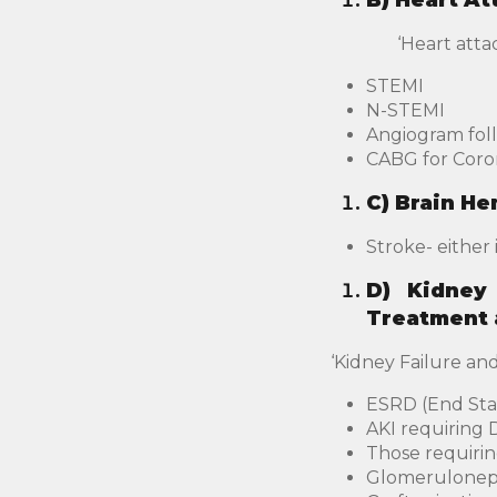
B)
Heart At
‘Heart atta
STEMI
N-STEMI
Angiogram fol
CABG for Coron
C)
Brain H
Stroke- either
D)
Kidney 
Treatment 
‘Kidney Failure and 
ESRD (End Stage
AKI requiring D
Those requirin
Glomeruloneph