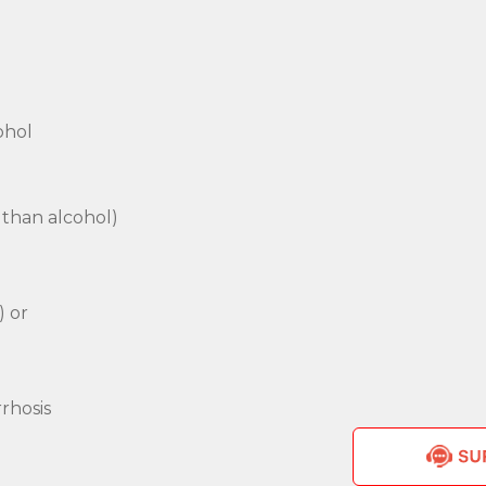
ohol
 than alcohol)
) or
rrhosis