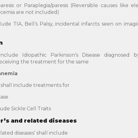
aresis or Paraplegia/paresis (Reversible causes like ele
cemia are not included)
ude TIA, Bell’s Palsy, incidental infarcts seen on imagi
n
 include Idiopathic Parkinson’s Disease diagnosed 
eceiving the treatment for the same
anemia
’ shall include treatments for
ease
de Sickle Cell Traits
r’s
and related diseases
lated diseases’ shall include