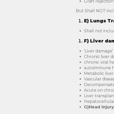
Graft rejectio
But Shall NOT incl
E)
Lungs Tr
Shall not inclu
F)
Liver
‘Liver damage’
Chronic liver d
chronic viral he
autoimmune he
Metabolic live
Vascular disea
Decompensated
Acute on chroni
Liver transplan
Hepatocellula
G)
Head Injury