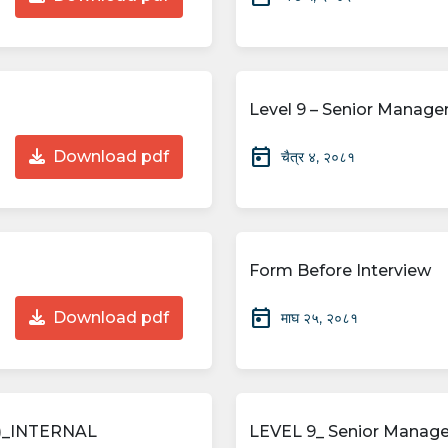
Level 9 – Senior Manager
today
Download pdf
चैत्र ४, २०८१
Form Before Interview
today
Download pdf
माघ २५, २०८१
n)_INTERNAL
LEVEL 9_ Senior Manage