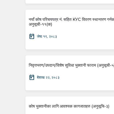
नयाँ कोष परिचयपत्र नं. सहित KYC विवरण स्थान्तरण गर्नक
अनुसूची-११(क)
today
जेष्ठ १९, २०८३
निवृत्तभरण/उपदान/विशेष सुविधा भुक्तानी फाराम (अनुसूची-५
today
बैशाख २२, २०८३
कोष भुक्तानीका लागि आवश्यक कागजातहरु (अनुसूचि-३)