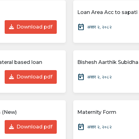
Loan Area Acc to sapati
today
Download pdf
असार २, २०८२
teral based loan
Bishesh Aarthik Subidha
today
Download pdf
असार २, २०८२
 (New)
Maternity Form
today
Download pdf
असार २, २०८२