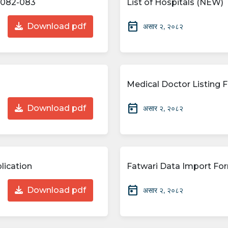
2082-083
List of Hospitals (NEW)
today
Download pdf
असार २, २०८२
Medical Doctor Listing 
today
Download pdf
असार २, २०८२
lication
Fatwari Data Import Form
today
Download pdf
असार २, २०८२