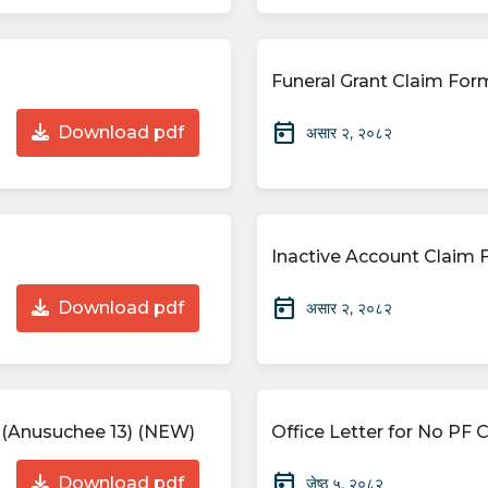
Funeral Grant Claim For
today
Download pdf
असार २, २०८२
Inactive Account Claim
today
Download pdf
असार २, २०८२
m (Anusuchee 13) (NEW)
Office Letter for No PF 
today
Download pdf
जेष्ठ ५, २०८२