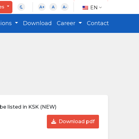
ces
EN
A+
A
A-
tions
Download
Career
Contact
be listed in KSK (NEW)
Download pdf