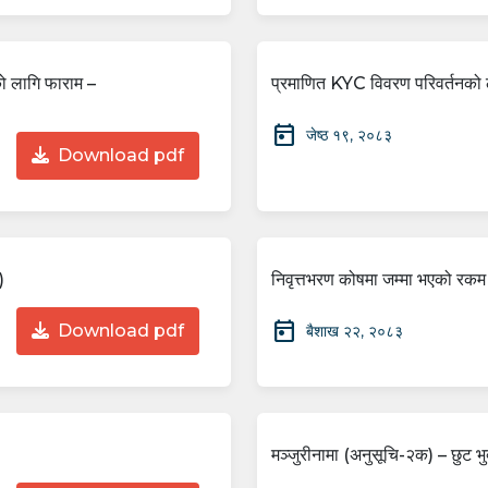
ो लागि फाराम –
प्रमाणित KYC विवरण परिवर्तनको 
today
जेष्ठ १९, २०८३
Download pdf
)
निवृत्तभरण कोषमा जम्मा भएको रकम 
today
Download pdf
बैशाख २२, २०८३
मञ्जुरीनामा (अनुसूचि-२क) – छुट भ