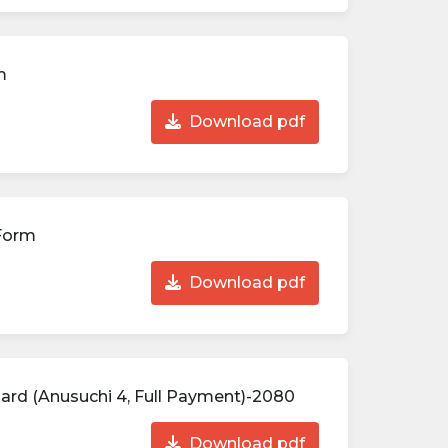
m
Download pdf
 Form
Download pdf
Card (Anusuchi 4, Full Payment)-2080
Download pdf