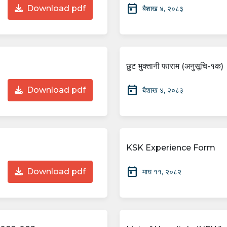
today
Download pdf
बैशाख ४, २०८३
छुट भुक्तानी फाराम (अनुसूचि-१क)
today
Download pdf
बैशाख ४, २०८३
KSK Experience Form
today
Download pdf
माघ ११, २०८२