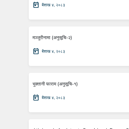
today
बैशाख ४, २०८३
मञ्जुरीनामा (अनुसूचि-२)
today
बैशाख ४, २०८३
भुक्तानी फाराम (अनुसूचि-१)
today
बैशाख ४, २०८३